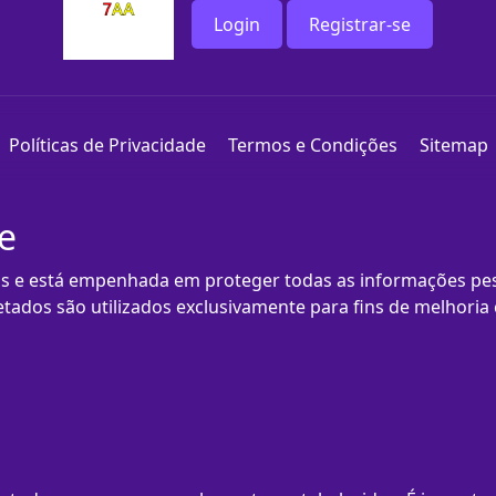
Login
Registrar-se
Políticas de Privacidade
Termos e Condições
Sitemap
de
ios e está empenhada em proteger todas as informações pe
tados são utilizados exclusivamente para fins de melhoria