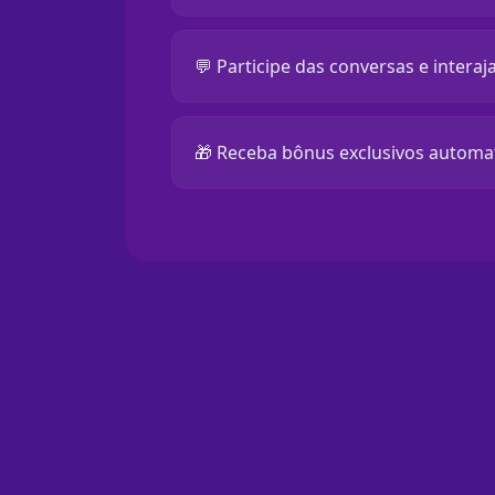
💬 Participe das conversas e interaj
🎁 Receba bônus exclusivos autom