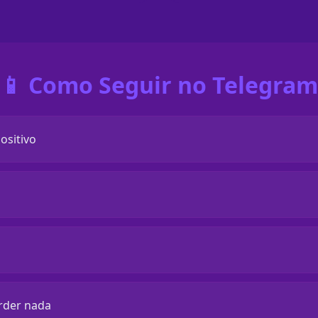
📱 Como Seguir no Telegram
ositivo
erder nada