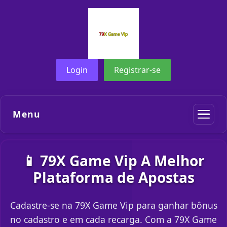
Login
Registrar-se
Menu
📱 79X Game Vip A Melhor
Plataforma de Apostas
Cadastre-se na 79X Game Vip para ganhar bônus
no cadastro e em cada recarga. Com a 79X Game