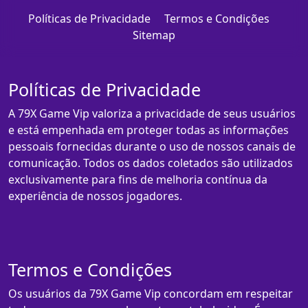
Políticas de Privacidade
Termos e Condições
Sitemap
Políticas de Privacidade
A 79X Game Vip valoriza a privacidade de seus usuários
e está empenhada em proteger todas as informações
pessoais fornecidas durante o uso de nossos canais de
comunicação. Todos os dados coletados são utilizados
exclusivamente para fins de melhoria contínua da
experiência de nossos jogadores.
Termos e Condições
Os usuários da 79X Game Vip concordam em respeitar