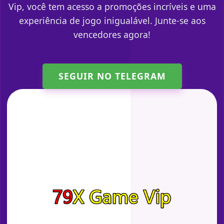
Vip, você tem acesso a promoções incríveis e uma
experiência de jogo inigualável. Junte-se aos
vencedores agora!
SEGUIR NO TELEGRAM