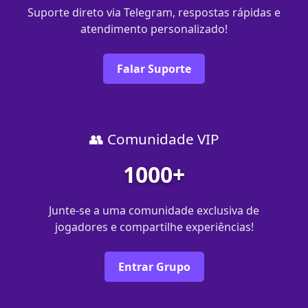
Suporte direto via Telegram, respostas rápidas e
atendimento personalizado!
Falar Suporte
👥 Comunidade VIP
1000+
Junte-se a uma comunidade exclusiva de
jogadores e compartilhe experiências!
Entrar Grupo