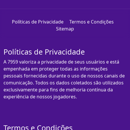
Políticas de Privacidade
Termos e Condições
Sitemap
Políticas de Privacidade
A 7959 valoriza a privacidade de seus usuários e está
empenhada em proteger todas as informações
pessoais fornecidas durante o uso de nossos canais de
comunicação. Todos os dados coletados são utilizados
exclusivamente para fins de melhoria contínua da
experiência de nossos jogadores.
Termos e Condições