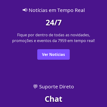
📢 Notícias em Tempo Real
24/7
Fique por dentro de todas as novidades,
promoções e eventos da 7959 em tempo real!
Ver Notícias
💬 Suporte Direto
Chat