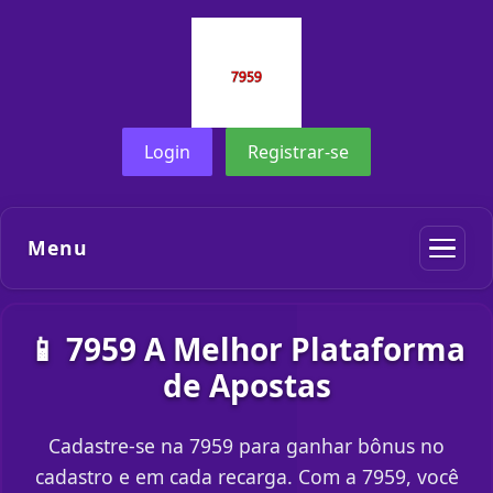
Login
Registrar-se
Menu
📱 7959 A Melhor Plataforma
de Apostas
Cadastre-se na 7959 para ganhar bônus no
cadastro e em cada recarga. Com a 7959, você