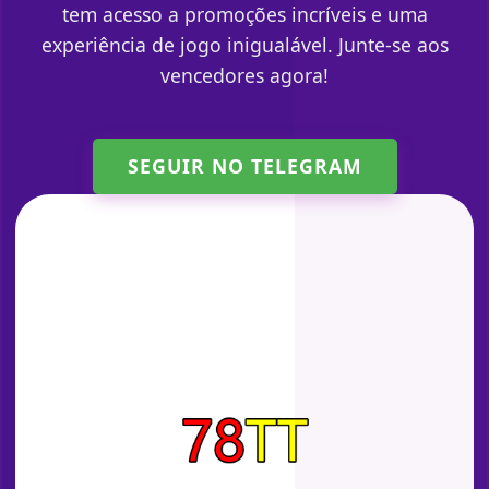
tem acesso a promoções incríveis e uma
experiência de jogo inigualável. Junte-se aos
vencedores agora!
SEGUIR NO TELEGRAM