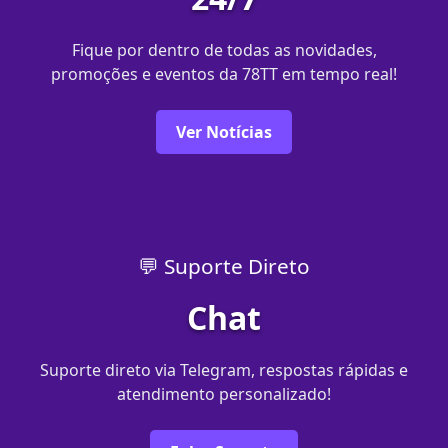
Fique por dentro de todas as novidades,
promoções e eventos da 78TT em tempo real!
Ver Notícias
💬 Suporte Direto
Chat
Suporte direto via Telegram, respostas rápidas e
atendimento personalizado!