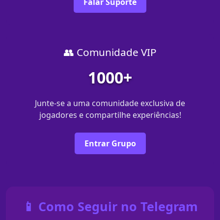
Falar Suporte
👥 Comunidade VIP
1000+
Junte-se a uma comunidade exclusiva de
jogadores e compartilhe experiências!
Entrar Grupo
📱 Como Seguir no Telegram