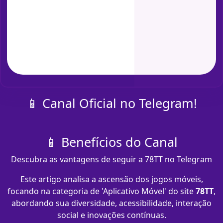
📱 Canal Oficial no Telegram!
📱 Benefícios do Canal
Descubra as vantagens de seguir a 78TT no Telegram
Este artigo analisa a ascensão dos jogos móveis,
focando na categoria de 'Aplicativo Móvel' do site
78TT
,
abordando sua diversidade, acessibilidade, interação
social e inovações contínuas.