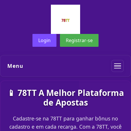
Login
Registrar-se
Menu
📱 78TT A Melhor Plataforma
de Apostas
Cadastre-se na 78TT para ganhar bônus no
cadastro e em cada recarga. Com a 78TT, você