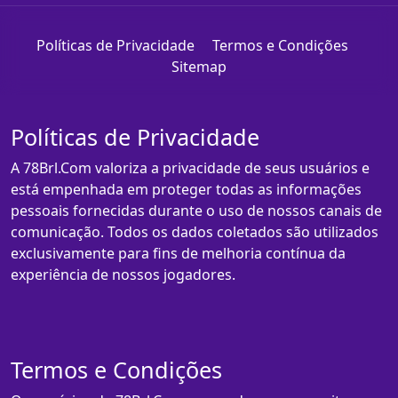
Políticas de Privacidade
Termos e Condições
Sitemap
Políticas de Privacidade
A 78Brl.Com valoriza a privacidade de seus usuários e
está empenhada em proteger todas as informações
pessoais fornecidas durante o uso de nossos canais de
comunicação. Todos os dados coletados são utilizados
exclusivamente para fins de melhoria contínua da
experiência de nossos jogadores.
Termos e Condições