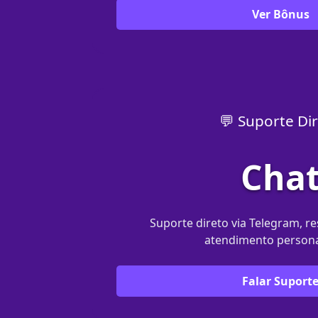
Ver Bônus
💬 Suporte Di
Cha
Suporte direto via Telegram, r
atendimento persona
Falar Suport