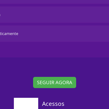
a
aticamente
SEGUIR AGORA
Acessos