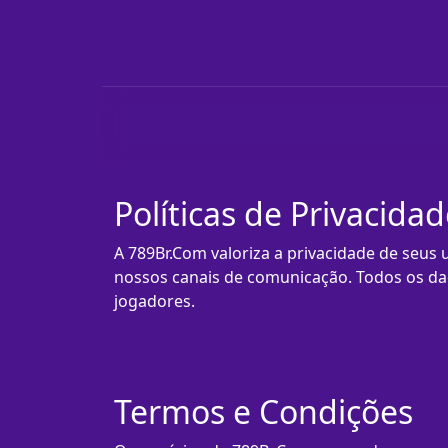
Políticas de Privacida
A 789Br.Com valoriza a privacidade de seus
nossos canais de comunicação. Todos os dad
jogadores.
Termos e Condições