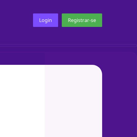
Login
Registrar-se