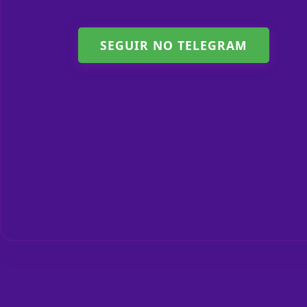
SEGUIR NO TELEGRAM