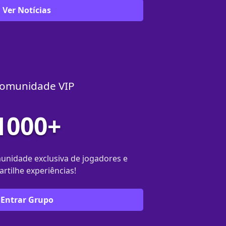
Ver Notícias
Comunidade VIP
1000+
unidade exclusiva de jogadores e
rtilhe experiências!
Entrar Grupo