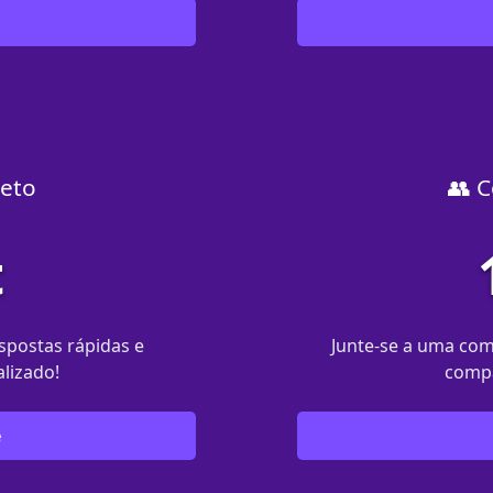
reto
👥 
t
espostas rápidas e
Junte-se a uma com
lizado!
compa
e