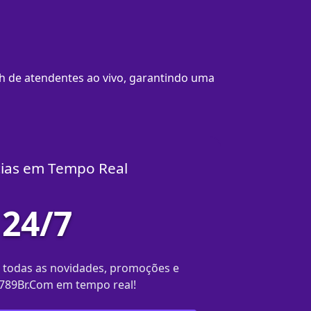
h de atendentes ao vivo, garantindo uma
cias em Tempo Real
24/7
e todas as novidades, promoções e
 789Br.Com em tempo real!