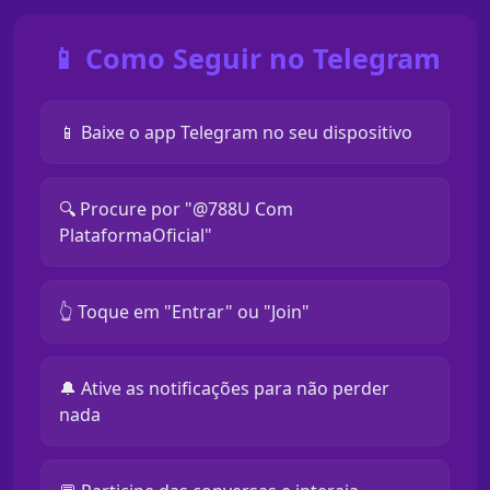
📱 Como Seguir no Telegram
📱 Baixe o app Telegram no seu dispositivo
🔍 Procure por "@788U Com
PlataformaOficial"
👆 Toque em "Entrar" ou "Join"
🔔 Ative as notificações para não perder
nada