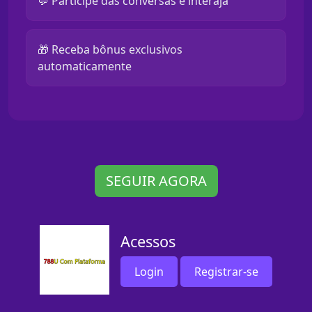
💬 Participe das conversas e interaja
🎁 Receba bônus exclusivos
automaticamente
SEGUIR AGORA
Acessos
Login
Registrar-se