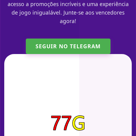
acesso a promoções incríveis e uma experiência
de jogo inigualável. Junte-se aos vencedores
agora!
SEGUIR NO TELEGRAM