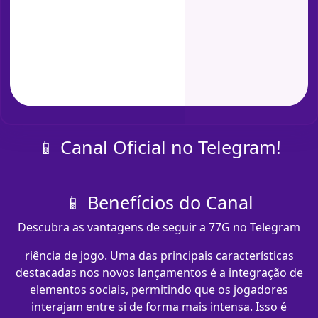
📱 Canal Oficial no Telegram!
📱 Benefícios do Canal
Descubra as vantagens de seguir a 77G no Telegram
riência de jogo. Uma das principais características
destacadas nos novos lançamentos é a integração de
elementos sociais, permitindo que os jogadores
interajam entre si de forma mais intensa. Isso é