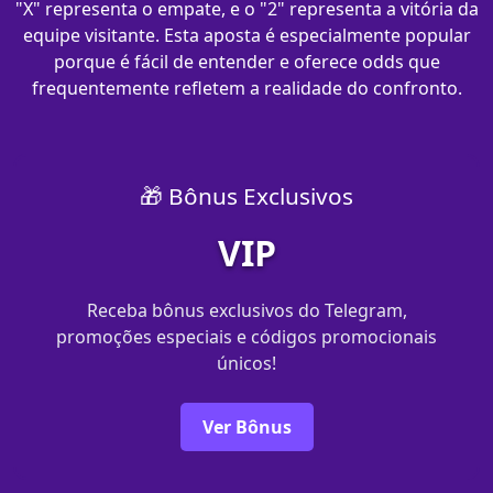
"X" representa o empate, e o "2" representa a vitória da
equipe visitante. Esta aposta é especialmente popular
porque é fácil de entender e oferece odds que
frequentemente refletem a realidade do confronto.
🎁 Bônus Exclusivos
VIP
Receba bônus exclusivos do Telegram,
promoções especiais e códigos promocionais
únicos!
Ver Bônus