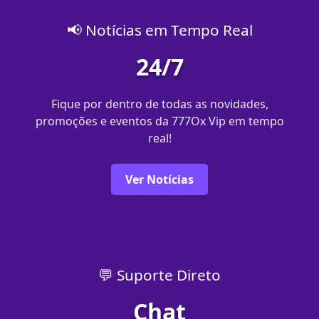
📢 Notícias em Tempo Real
24/7
Fique por dentro de todas as novidades,
promoções e eventos da 777Ox Vip em tempo
real!
Ver Notícias
💬 Suporte Direto
Chat