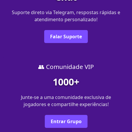
Suporte direto via Telegram, respostas rápidas e
atendimento personalizado!
Falar Suporte
👥 Comunidade VIP
1000+
Junte-se a uma comunidade exclusiva de
jogadores e compartilhe experiências!
Entrar Grupo