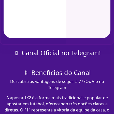
📱 Canal Oficial no Telegram!
📱 Benefícios do Canal
Descubra as vantagens de seguir a 777Ox Vip no
Telegram
A aposta 1X2 é a forma mais tradicional e popular de
apostar em futebol, oferecendo três opções claras e
diretas. O "1" representa a vitória da equipe da casa, o