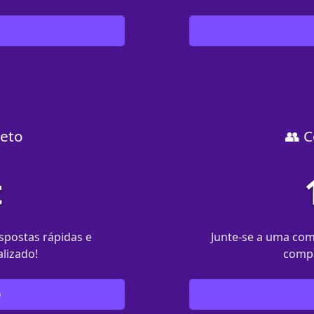
reto
👥 
t
espostas rápidas e
Junte-se a uma com
lizado!
compa
e