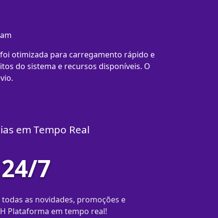
ram
a foi otimizada para carregamento rápido e
itos do sistema e recursos disponíveis. O
vio.
cias em Tempo Real
24/7
e todas as novidades, promoções e
7H Plataforma em tempo real!