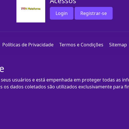
Acessos
Login
Registrar-se
Políticas de Privacidade
Termos e Condições
Sitemap
de
e seus usuários e está empenhada em proteger todas as in
 os dados coletados são utilizados exclusivamente para fi