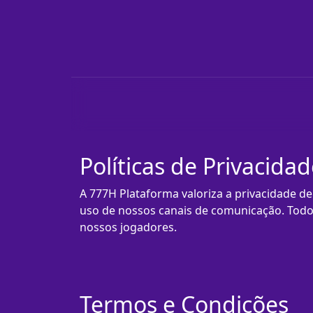
Políticas de Privacida
A 777H Plataforma valoriza a privacidade d
uso de nossos canais de comunicação. Todos
nossos jogadores.
Termos e Condições