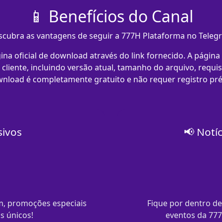
📱 Benefícios do Canal
scubra as vantagens de seguir a 777H Plataforma no Teleg
ina oficial de download através do link fornecido. A págin
liente, incluindo versão atual, tamanho do arquivo, requis
nload é completamente gratuito e não requer registro pré
sivos
📢 Notí
m, promoções especiais
Fique por dentro d
s únicos!
eventos da 77