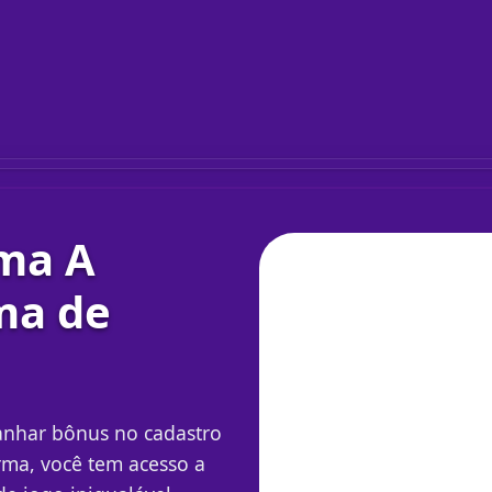
rma A
ma de
anhar bônus no cadastro
rma, você tem acesso a