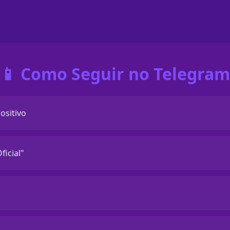
📱 Como Seguir no Telegram
ositivo
icial"