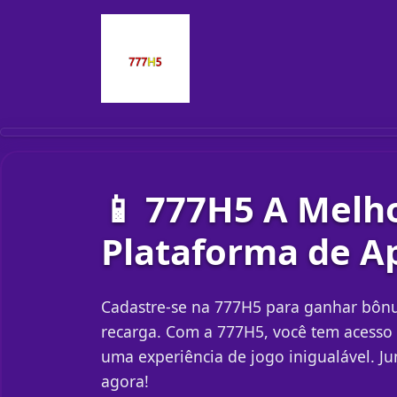
📱 777H5 A Melh
Plataforma de A
Cadastre-se na 777H5 para ganhar bônu
recarga. Com a 777H5, você tem acesso 
uma experiência de jogo inigualável. J
agora!