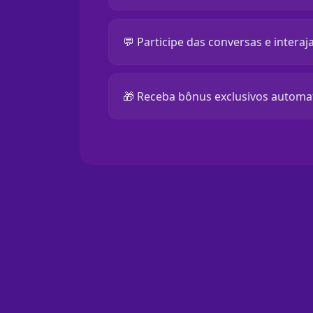
💬 Participe das conversas e interaj
🎁 Receba bônus exclusivos autom