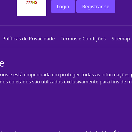
Login
Registrar-se
Políticas de Privacidade
Termos e Condições
Sitemap
de
ários e está empenhada em proteger todas as informações 
os coletados são utilizados exclusivamente para fins de m