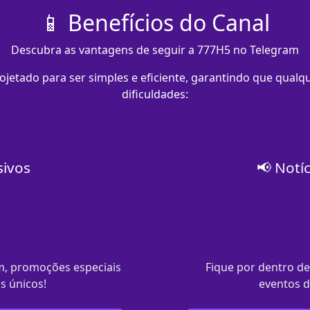
📱 Benefícios do Canal
Descubra as vantagens de seguir a 777H5 no Telegram
jetado para ser simples e eficiente, garantindo que qualqu
dificuldades:
sivos
📢 Notí
m, promoções especiais
Fique por dentro d
s únicos!
eventos d