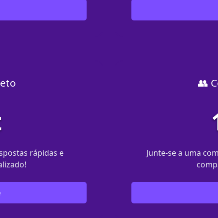
reto
👥 
t
espostas rápidas e
Junte-se a uma com
lizado!
compa
e