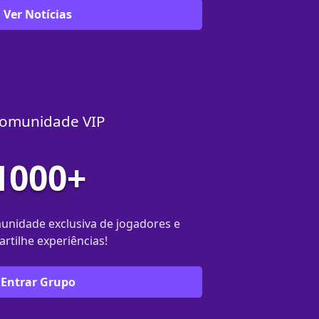
Ver Notícias
Comunidade VIP
1000+
unidade exclusiva de jogadores e
rtilhe experiências!
Entrar Grupo