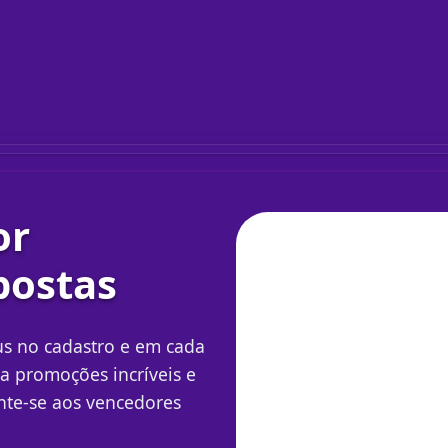
or
postas
s no cadastro e em cada
a promoções incríveis e
unte-se aos vencedores