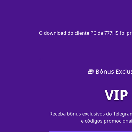
O download do cliente PC da 777H5 foi pro
🎁 Bônus Exclu
VIP
Receba bônus exclusivos do Telegra
e códigos promocionai