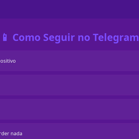
📱 Como Seguir no Telegram
ositivo
erder nada