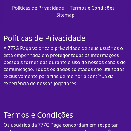
Políticas de Privacidade
Termos e Condições
Sitemap
Políticas de Privacidade
A 777G Paga valoriza a privacidade de seus usuários e
está empenhada em proteger todas as informações
pessoais fornecidas durante o uso de nossos canais de
comunicação. Todos os dados coletados são utilizados
exclusivamente para fins de melhoria contínua da
experiência de nossos jogadores.
Termos e Condições
Os usuários da 777G Paga concordam em respeitar