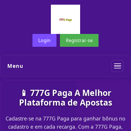
Login
Registrar-se
Menu
📱 777G Paga A Melhor
Plataforma de Apostas
Cadastre-se na 777G Paga para ganhar bônus no
cadastro e em cada recarga. Com a 777G Paga,