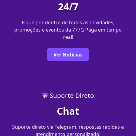
24/7
Fique por dentro de todas as novidades,
promoções e eventos da 777G Paga em tempo
real!
Ver Notícias
💬 Suporte Direto
Chat
Suporte direto via Telegram, respostas rápidas e
atendimento personalizado!