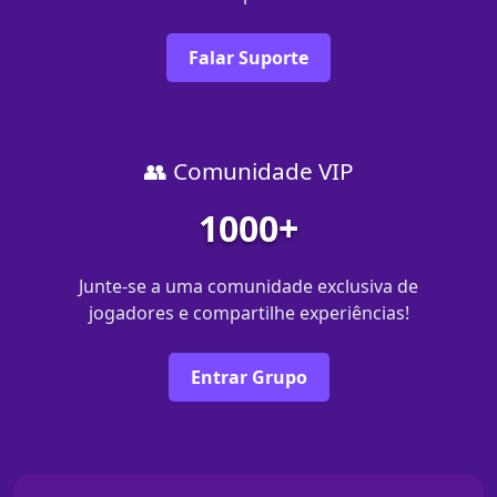
Falar Suporte
👥 Comunidade VIP
1000+
Junte-se a uma comunidade exclusiva de
jogadores e compartilhe experiências!
Entrar Grupo