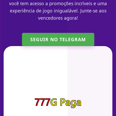
você tem acesso a promoções incríveis e uma
experiência de jogo inigualável. Junte-se aos
vencedores agora!
SEGUIR NO TELEGRAM