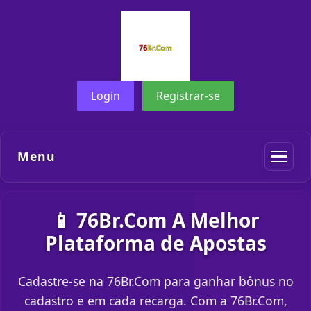
Login
Registrar-se
Menu
📱 76Br.Com A Melhor
Plataforma de Apostas
Cadastre-se na 76Br.Com para ganhar bônus no
cadastro e em cada recarga. Com a 76Br.Com,