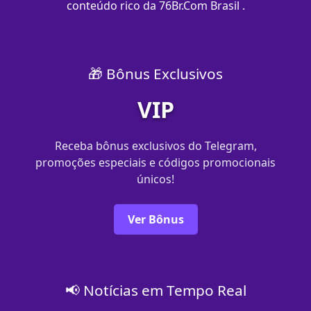
conteúdo rico da 76Br.Com Brasil .
🎁 Bônus Exclusivos
VIP
Receba bônus exclusivos do Telegram,
promoções especiais e códigos promocionais
únicos!
Ver Bônus
📢 Notícias em Tempo Real