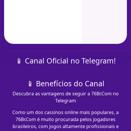
📱 Canal Oficial no Telegram!
📱 Benefícios do Canal
Descubra as vantagens de seguir a 76Br.Com no
Telegram
Como um dos cassinos online mais populares, a
76Br.Com é muito procurada pelos jogadores
brasileiros, com jogos altamente profissionais e