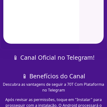
📱 Canal Oficial no Telegram!
📱 Benefícios do Canal
Descubra as vantagens de seguir a 70T Com Plataforma
no Telegram
Após revisar as permissões, toque em "Instalar" para
prosseguir com a instalação. O Android processará o