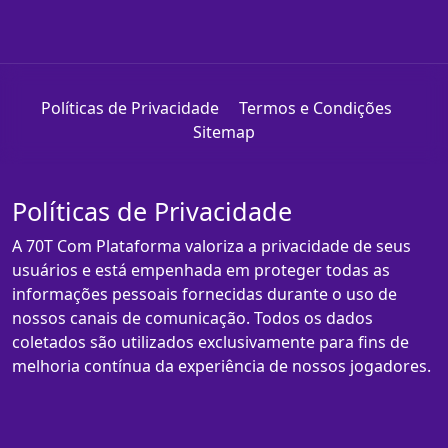
Políticas de Privacidade
Termos e Condições
Sitemap
Políticas de Privacidade
A 70T Com Plataforma valoriza a privacidade de seus
usuários e está empenhada em proteger todas as
informações pessoais fornecidas durante o uso de
nossos canais de comunicação. Todos os dados
coletados são utilizados exclusivamente para fins de
melhoria contínua da experiência de nossos jogadores.