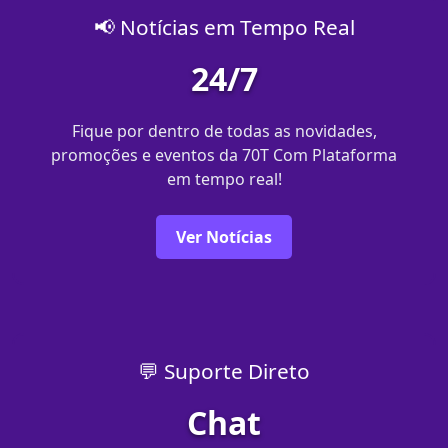
📢 Notícias em Tempo Real
24/7
Fique por dentro de todas as novidades,
promoções e eventos da 70T Com Plataforma
em tempo real!
Ver Notícias
💬 Suporte Direto
Chat