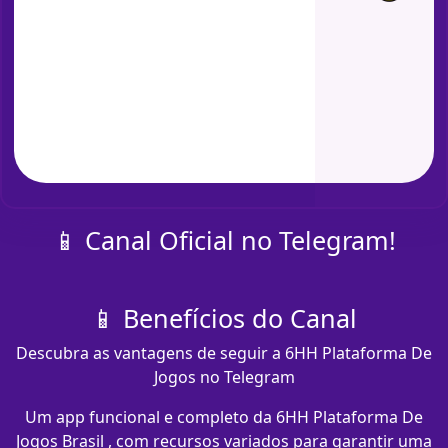
📱 Canal Oficial no Telegram!
📱 Benefícios do Canal
Descubra as vantagens de seguir a 6HH Plataforma De
Jogos no Telegram
Um app funcional e completo da 6HH Plataforma De
Jogos Brasil , com recursos variados para garantir uma