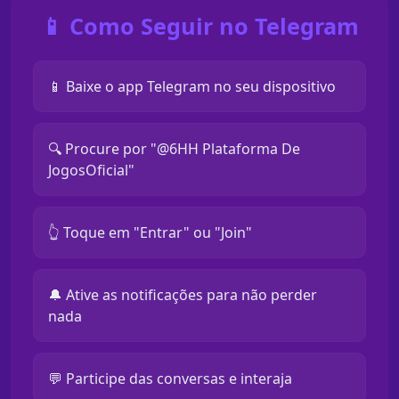
📱 Como Seguir no Telegram
📱 Baixe o app Telegram no seu dispositivo
🔍 Procure por "@6HH Plataforma De
JogosOficial"
👆 Toque em "Entrar" ou "Join"
🔔 Ative as notificações para não perder
nada
💬 Participe das conversas e interaja