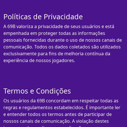
Políticas de Privacidade
A 69B valoriza a privacidade de seus usuários e está
empenhada em proteger todas as informações
pessoais fornecidas durante o uso de nossos canais de
comunicação. Todos os dados coletados são utilizados
exclusivamente para fins de melhoria contínua da
experiência de nossos jogadores.
Termos e Condições
Os usuários da 69B concordam em respeitar todas as
regras e regulamentos estabelecidos. É importante ler
e entender todos os termos antes de participar de
nossos canais de comunicação. A violação destes