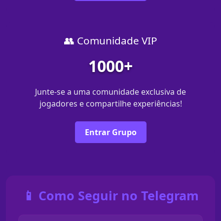
👥 Comunidade VIP
1000+
Junte-se a uma comunidade exclusiva de
jogadores e compartilhe experiências!
Entrar Grupo
📱 Como Seguir no Telegram