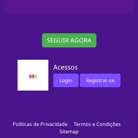
SEGUIR AGORA
Acessos
Login
Registrar-se
Políticas de Privacidade
Termos e Condições
Sitemap