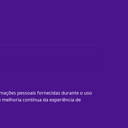
rmações pessoais fornecidas durante o uso
e melhoria contínua da experiência de