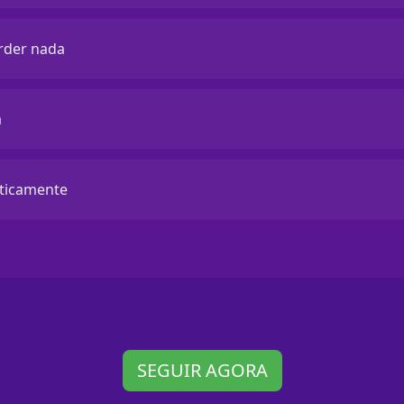
erder nada
a
aticamente
SEGUIR AGORA