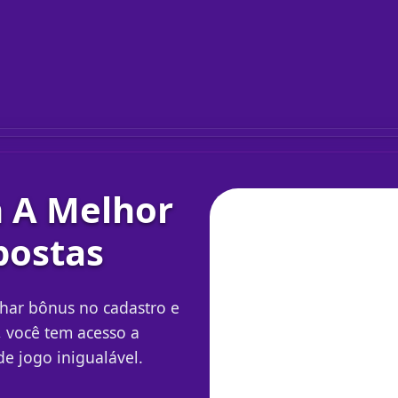
n A Melhor
postas
har bônus no cadastro e
 você tem acesso a
e jogo inigualável.