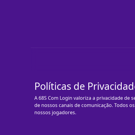
Políticas de Privacida
A 68S Com Login valoriza a privacidade de 
de nossos canais de comunicação. Todos os 
nossos jogadores.