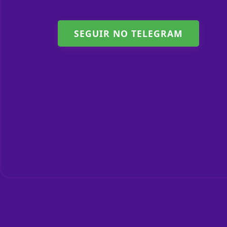
SEGUIR NO TELEGRAM