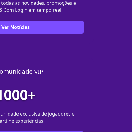
e todas as novidades, promoções e
S Com Login em tempo real!
Ver Notícias
Comunidade VIP
1000+
unidade exclusiva de jogadores e
rtilhe experiências!