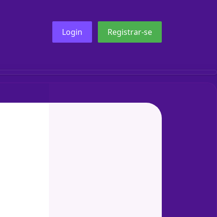
Login
Registrar-se