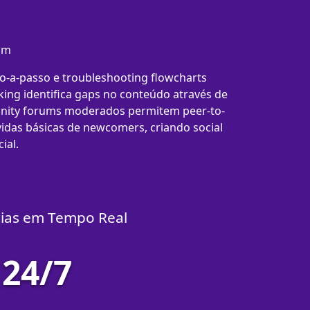
am
so-a-passo e troubleshooting flowcharts
king identifica gaps no conteúdo através de
unity forums moderados permitem peer-to-
idas básicas de newcomers, criando social
ial.
cias em Tempo Real
24/7