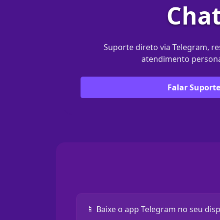
Cha
Suporte direto via Telegram, r
atendimento persona
Falar Suport
📱 Baixe o app Telegram no seu disp