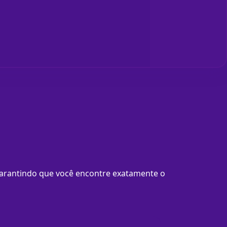
, garantindo que você encontre exatamente o