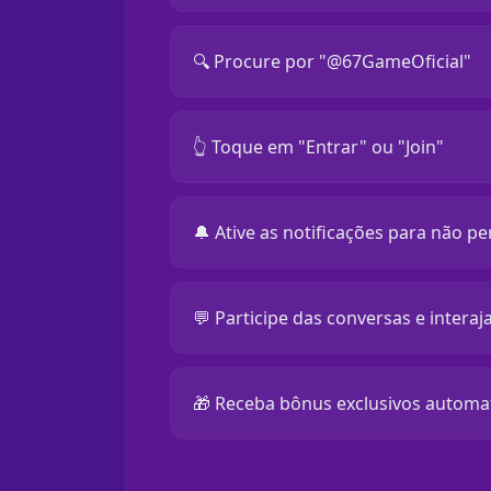
🔍 Procure por "@67GameOficial"
👆 Toque em "Entrar" ou "Join"
🔔 Ative as notificações para não p
💬 Participe das conversas e interaj
🎁 Receba bônus exclusivos autom