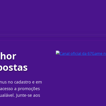
lhor
postas
nus no cadastro e em
 acesso a promoções
ualável. Junte-se aos