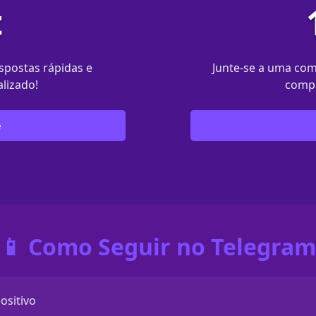
t
espostas rápidas e
Junte-se a uma com
lizado!
compa
e
📱 Como Seguir no Telegram
ositivo