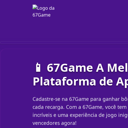
📱 67Game A Me
Plataforma de A
Cadastre-se na 67Game para ganhar bô
cada recarga. Com a 67Game, você tem
incríveis e uma experiência de jogo inig
vencedores agora!