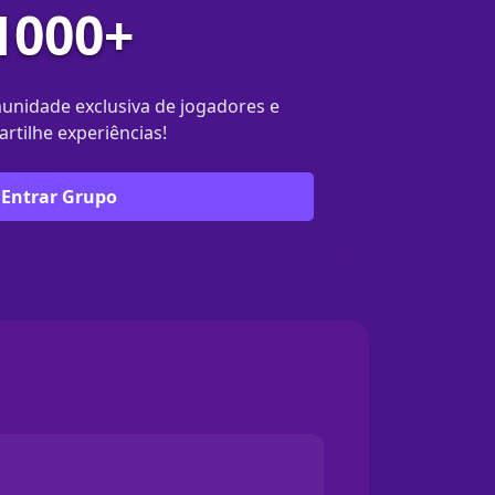
1000+
unidade exclusiva de jogadores e
rtilhe experiências!
Entrar Grupo