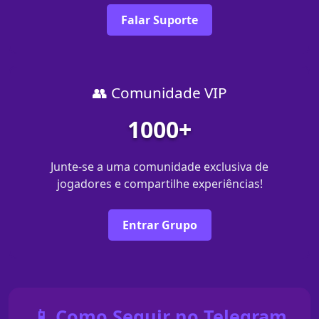
Falar Suporte
👥 Comunidade VIP
1000+
Junte-se a uma comunidade exclusiva de
jogadores e compartilhe experiências!
Entrar Grupo
📱 Como Seguir no Telegram