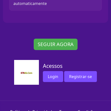
automaticamente
SEGUIR AGORA
Acessos
Login
Registrar-se