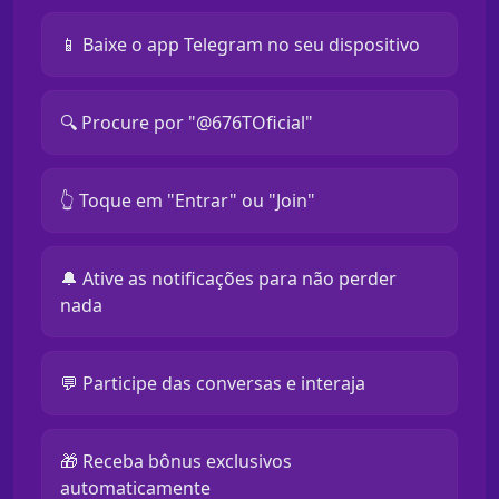
📱 Baixe o app Telegram no seu dispositivo
🔍 Procure por "@676TOficial"
👆 Toque em "Entrar" ou "Join"
🔔 Ative as notificações para não perder
nada
💬 Participe das conversas e interaja
🎁 Receba bônus exclusivos
automaticamente