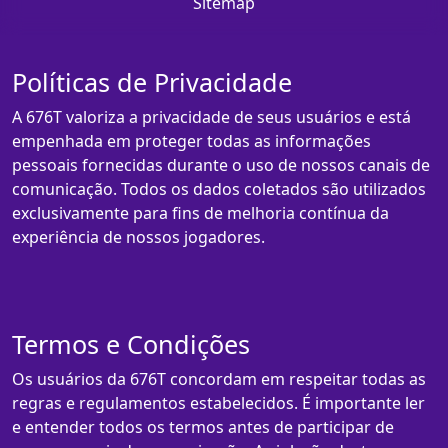
Sitemap
Políticas de Privacidade
A 676T valoriza a privacidade de seus usuários e está
empenhada em proteger todas as informações
pessoais fornecidas durante o uso de nossos canais de
comunicação. Todos os dados coletados são utilizados
exclusivamente para fins de melhoria contínua da
experiência de nossos jogadores.
Termos e Condições
Os usuários da 676T concordam em respeitar todas as
regras e regulamentos estabelecidos. É importante ler
e entender todos os termos antes de participar de