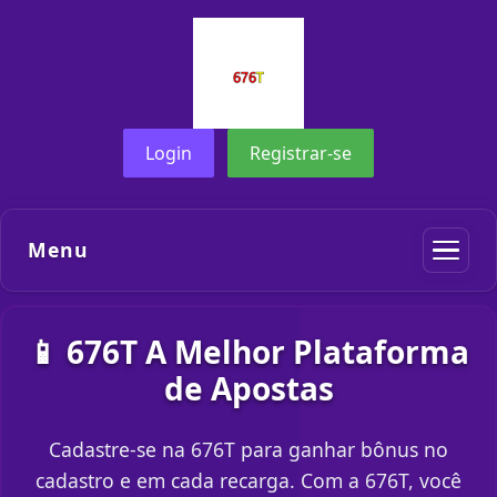
Login
Registrar-se
Menu
📱 676T A Melhor Plataforma
de Apostas
Cadastre-se na 676T para ganhar bônus no
cadastro e em cada recarga. Com a 676T, você