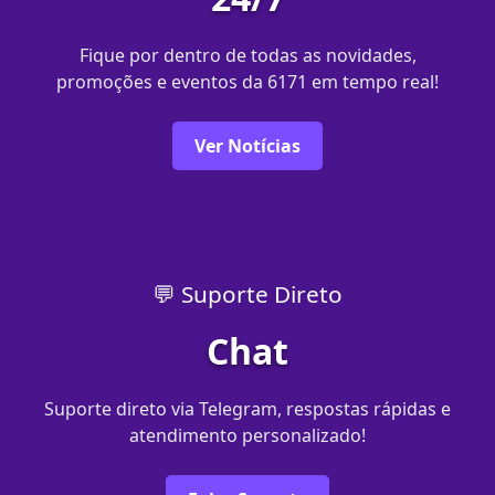
Fique por dentro de todas as novidades,
promoções e eventos da 6171 em tempo real!
Ver Notícias
💬 Suporte Direto
Chat
Suporte direto via Telegram, respostas rápidas e
atendimento personalizado!