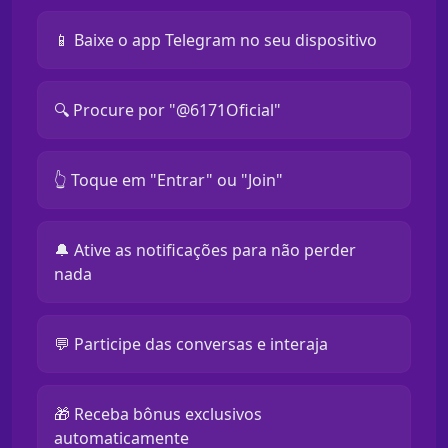
📱 Baixe o app Telegram no seu dispositivo
🔍 Procure por "@6171Oficial"
👆 Toque em "Entrar" ou "Join"
🔔 Ative as notificações para não perder
nada
💬 Participe das conversas e interaja
🎁 Receba bônus exclusivos
automaticamente