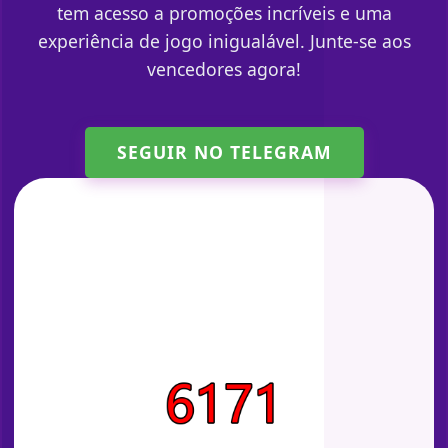
tem acesso a promoções incríveis e uma
experiência de jogo inigualável. Junte-se aos
vencedores agora!
SEGUIR NO TELEGRAM