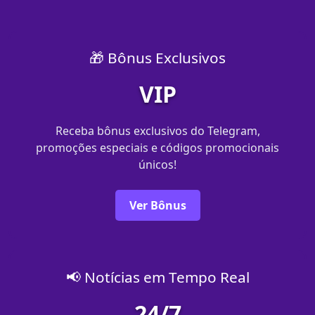
🎁 Bônus Exclusivos
VIP
Receba bônus exclusivos do Telegram,
promoções especiais e códigos promocionais
únicos!
Ver Bônus
📢 Notícias em Tempo Real
24/7