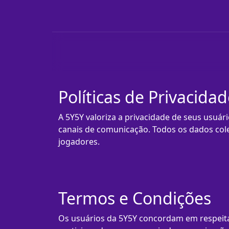
Políticas de Privacida
A 5Y5Y valoriza a privacidade de seus usuá
canais de comunicação. Todos os dados cole
jogadores.
Termos e Condições
Os usuários da 5Y5Y concordam em respeitar