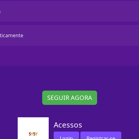
a
aticamente
SEGUIR AGORA
Acessos
Login
Registrar-se