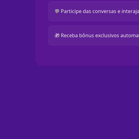
💬 Participe das conversas e interaj
🎁 Receba bônus exclusivos autom