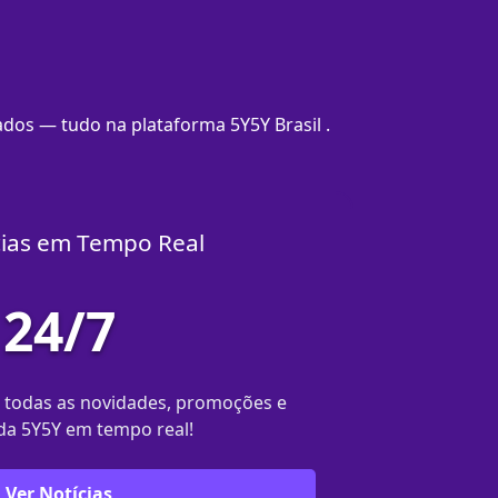
dos — tudo na plataforma 5Y5Y Brasil .
cias em Tempo Real
24/7
e todas as novidades, promoções e
da 5Y5Y em tempo real!
Ver Notícias