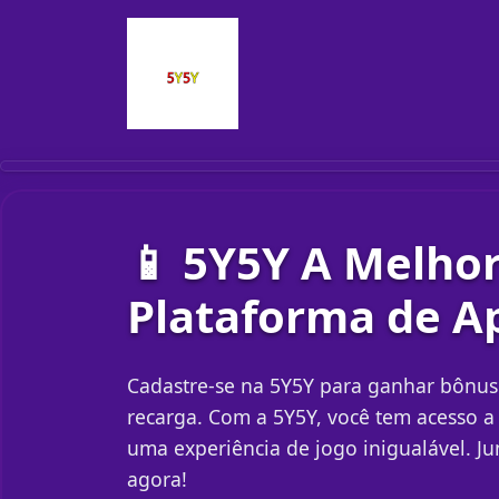
📱 5Y5Y A Melho
Plataforma de A
Cadastre-se na 5Y5Y para ganhar bônus
recarga. Com a 5Y5Y, você tem acesso a
uma experiência de jogo inigualável. J
agora!