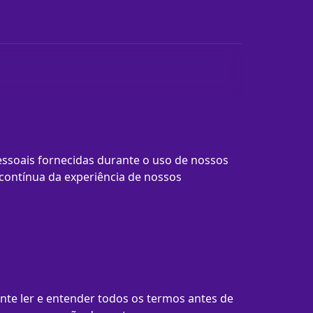
essoais fornecidas durante o uso de nossos
 contínua da experiência de nossos
nte ler e entender todos os termos antes de