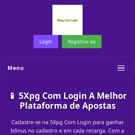
Login
Registrar-se
Menu
📱 5Xpg Com Login A Melhor
Plataforma de Apostas
Cadastre-se na 5Xpg Com Login para ganhar
bônus no cadastro e em cada recarga. Com a