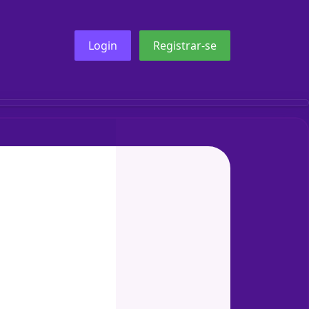
Login
Registrar-se