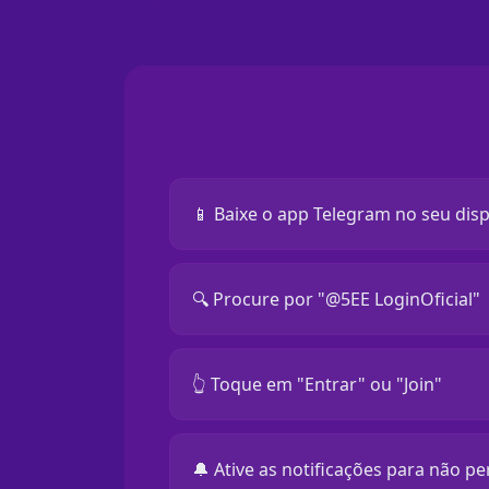
📱 Baixe o app Telegram no seu disp
🔍 Procure por "@5EE LoginOficial"
👆 Toque em "Entrar" ou "Join"
🔔 Ative as notificações para não p