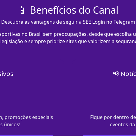
📱 Benefícios do Canal
Descubra as vantagens de seguir a 5EE Login no Telegram
sportivas no Brasil sem preocupações, desde que escolha
 legislação e sempre priorize sites que valorizem a seguran
sivos
📢 Notí
m, promoções especiais
Fique por dentro d
s únicos!
eventos da