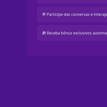
💬 Participe das conversas e interaj
🎁 Receba bônus exclusivos autom