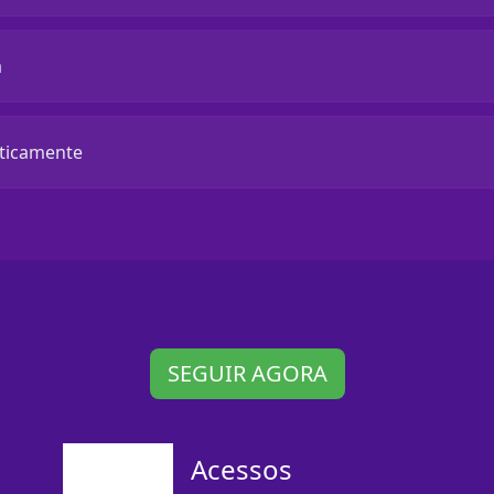
a
aticamente
SEGUIR AGORA
Acessos