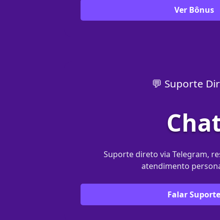
Ver Bônus
💬 Suporte Di
Cha
Suporte direto via Telegram, r
atendimento persona
Falar Suport