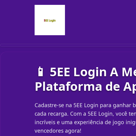
📱 5EE Login A M
Plataforma de A
Cadastre-se na 5EE Login para ganhar 
cada recarga. Com a 5EE Login, você t
incríveis e uma experiência de jogo inig
vencedores agora!