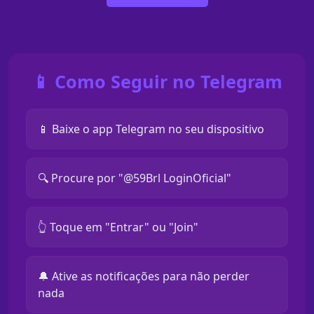
📱 Como Seguir no Telegram
📱 Baixe o app Telegram no seu dispositivo
🔍 Procure por "@59Brl LoginOficial"
👆 Toque em "Entrar" ou "Join"
🔔 Ative as notificações para não perder
nada