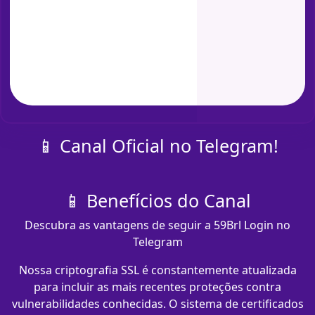
📱 Canal Oficial no Telegram!
📱 Benefícios do Canal
Descubra as vantagens de seguir a 59Brl Login no
Telegram
Nossa criptografia SSL é constantemente atualizada
para incluir as mais recentes proteções contra
vulnerabilidades conhecidas. O sistema de certificados