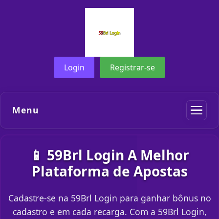
Login
Registrar-se
Menu
📱 59Brl Login A Melhor
Plataforma de Apostas
Cadastre-se na 59Brl Login para ganhar bônus no
cadastro e em cada recarga. Com a 59Brl Login,