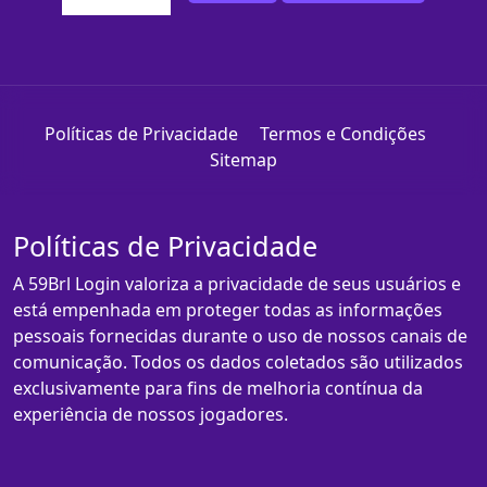
Políticas de Privacidade
Termos e Condições
Sitemap
Políticas de Privacidade
A 59Brl Login valoriza a privacidade de seus usuários e
está empenhada em proteger todas as informações
pessoais fornecidas durante o uso de nossos canais de
comunicação. Todos os dados coletados são utilizados
exclusivamente para fins de melhoria contínua da
experiência de nossos jogadores.