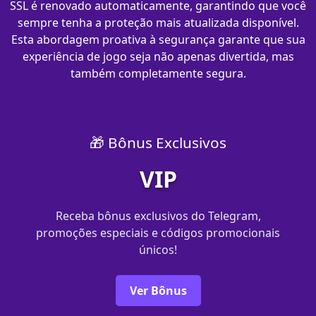
SSL é renovado automaticamente, garantindo que você
sempre tenha a proteção mais atualizada disponível.
Esta abordagem proativa à segurança garante que sua
experiência de jogo seja não apenas divertida, mas
também completamente segura.
🎁 Bônus Exclusivos
VIP
Receba bônus exclusivos do Telegram,
promoções especiais e códigos promocionais
únicos!
Ver Bônus