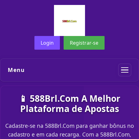
Login
Registrar-se
Menu
📱 588Brl.Com A Melhor
Plataforma de Apostas
Cadastre-se na 588Brl.Com para ganhar bônus no
cadastro e em cada recarga. Com a 588Brl.Com,