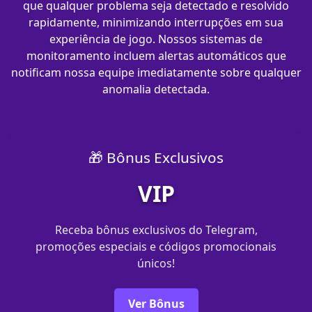
que qualquer problema seja detectado e resolvido
rapidamente, minimizando interrupções em sua
experiência de jogo. Nossos sistemas de
monitoramento incluem alertas automáticos que
notificam nossa equipe imediatamente sobre qualquer
anomalia detectada.
🎁 Bônus Exclusivos
VIP
Receba bônus exclusivos do Telegram,
promoções especiais e códigos promocionais
únicos!
Ver Bônus