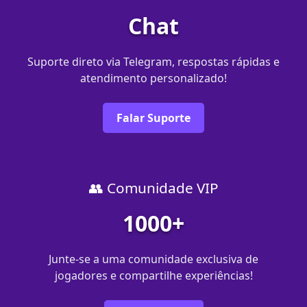
Chat
Suporte direto via Telegram, respostas rápidas e
atendimento personalizado!
Falar Suporte
👥 Comunidade VIP
1000+
Junte-se a uma comunidade exclusiva de
jogadores e compartilhe experiências!