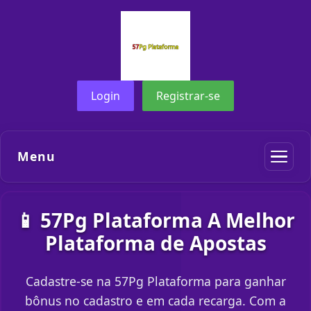
Login
Registrar-se
Menu
📱 57Pg Plataforma A Melhor
Plataforma de Apostas
Cadastre-se na 57Pg Plataforma para ganhar
bônus no cadastro e em cada recarga. Com a