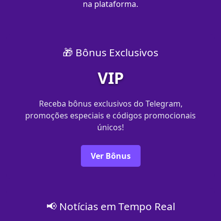
na plataforma.
🎁 Bônus Exclusivos
VIP
Receba bônus exclusivos do Telegram,
promoções especiais e códigos promocionais
únicos!
Ver Bônus
📢 Notícias em Tempo Real