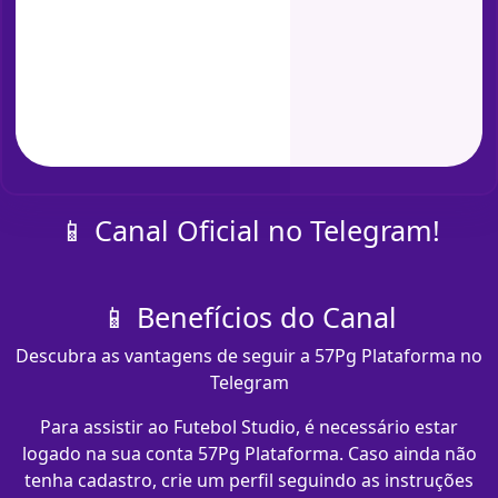
📱 Canal Oficial no Telegram!
📱 Benefícios do Canal
Descubra as vantagens de seguir a 57Pg Plataforma no
Telegram
Para assistir ao Futebol Studio, é necessário estar
logado na sua conta 57Pg Plataforma. Caso ainda não
tenha cadastro, crie um perfil seguindo as instruções