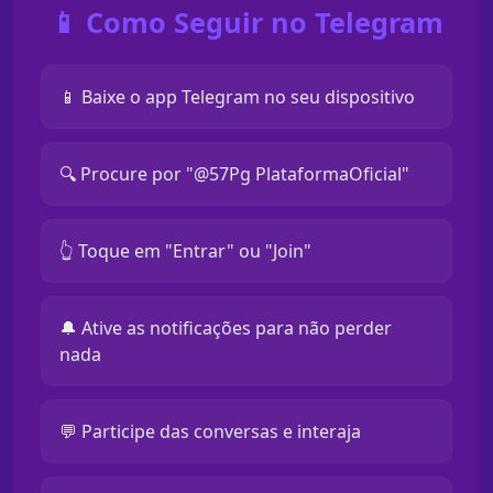
📱 Como Seguir no Telegram
📱 Baixe o app Telegram no seu dispositivo
🔍 Procure por "@57Pg PlataformaOficial"
👆 Toque em "Entrar" ou "Join"
🔔 Ative as notificações para não perder
nada
💬 Participe das conversas e interaja