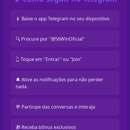
📱 Baixe o app Telegram no seu dispositivo
🔍 Procure por "@56WinOficial"
👆 Toque em "Entrar" ou "Join"
🔔 Ative as notificações para não perder
nada
💬 Participe das conversas e interaja
🎁 Receba bônus exclusivos