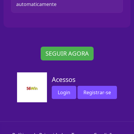
automaticamente
SEGUIR AGORA
Acessos
Login
Registrar-se