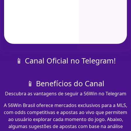
📱 Canal Oficial no Telegram!
📱 Benefícios do Canal
Descubra as vantagens de seguir a 56Win no Telegram
A 56Win Brasil oferece mercados exclusivos para a MLS,
com odds competitivas e apostas ao vivo que permitem
ao usuário explorar cada momento do jogo. Abaixo,
algumas sugestões de apostas com base na análise