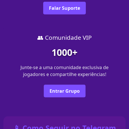
Falar Suporte
👥 Comunidade VIP
1000+
Junte-se a uma comunidade exclusiva de
jogadores e compartilhe experiências!
Entrar Grupo
📱 Como Seguir no Telegram