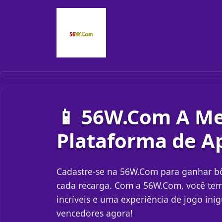
📱 56W.Com A Me
Plataforma de A
Cadastre-se na 56W.Com para ganhar b
cada recarga. Com a 56W.Com, você te
incríveis e uma experiência de jogo inig
vencedores agora!