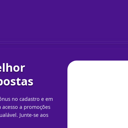
lhor
postas
ônus no cadastro e em
m acesso a promoções
ualável. Junte-se aos