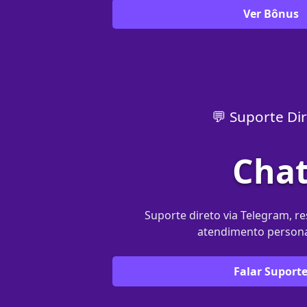
Ver Bônus
💬 Suporte Di
Cha
Suporte direto via Telegram, r
atendimento persona
Falar Suport