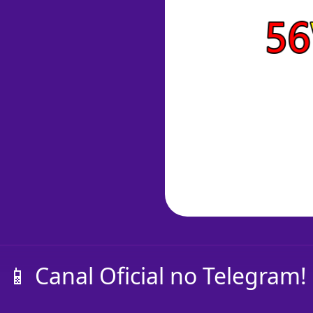
📱 Canal Oficial no Telegram!