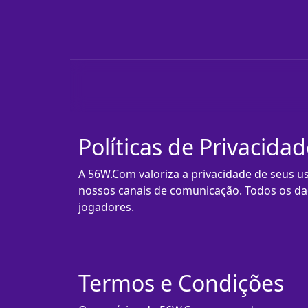
Políticas de Privacida
A 56W.Com valoriza a privacidade de seus 
nossos canais de comunicação. Todos os dad
jogadores.
Termos e Condições