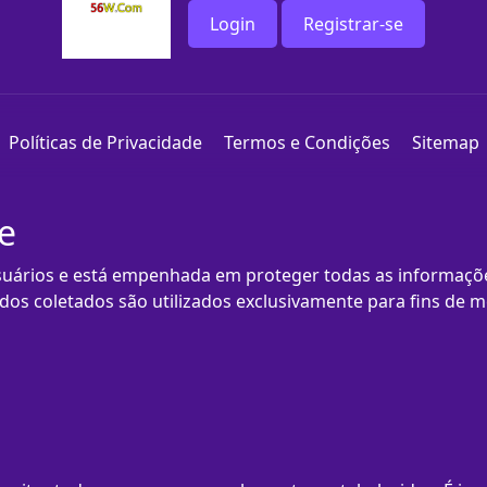
Login
Registrar-se
Políticas de Privacidade
Termos e Condições
Sitemap
de
usuários e está empenhada em proteger todas as informaçõe
os coletados são utilizados exclusivamente para fins de m