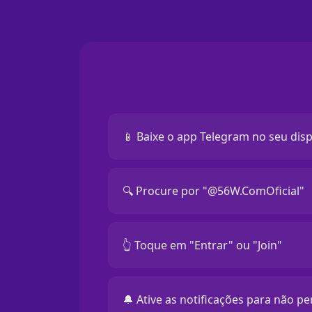
📱 Baixe o app Telegram no seu disp
🔍 Procure por "@56W.ComOficial"
👆 Toque em "Entrar" ou "Join"
🔔 Ative as notificações para não p