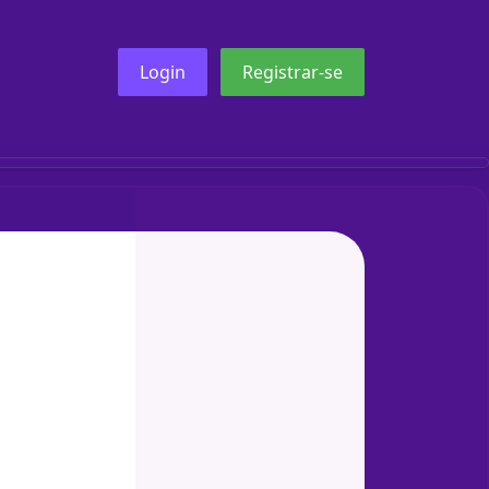
Login
Registrar-se