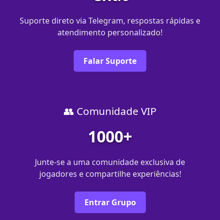
Suporte direto via Telegram, respostas rápidas e
atendimento personalizado!
Falar Suporte
👥 Comunidade VIP
1000+
Junte-se a uma comunidade exclusiva de
jogadores e compartilhe experiências!
Entrar Grupo