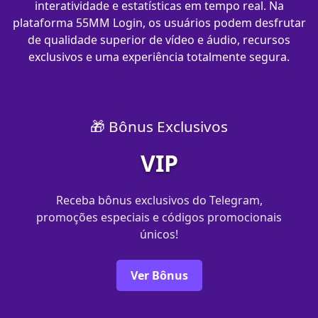
interatividade e estatísticas em tempo real. Na
plataforma 55MM Login, os usuários podem desfrutar
de qualidade superior de vídeo e áudio, recursos
exclusivos e uma experiência totalmente segura.
🎁 Bônus Exclusivos
VIP
Receba bônus exclusivos do Telegram,
promoções especiais e códigos promocionais
únicos!
Ver Bônus