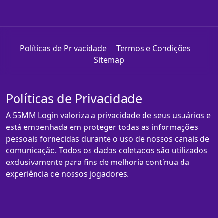
Políticas de Privacidade
Termos e Condições
Sitemap
Políticas de Privacidade
A 55MM Login valoriza a privacidade de seus usuários e
está empenhada em proteger todas as informações
pessoais fornecidas durante o uso de nossos canais de
comunicação. Todos os dados coletados são utilizados
exclusivamente para fins de melhoria contínua da
experiência de nossos jogadores.