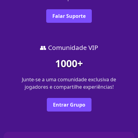
Falar Suporte
👥 Comunidade VIP
1000+
Junte-se a uma comunidade exclusiva de
jogadores e compartilhe experiências!
Entrar Grupo