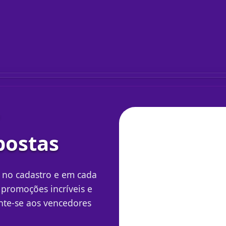
postas
 no cadastro e em cada
 promoções incríveis e
unte-se aos vencedores