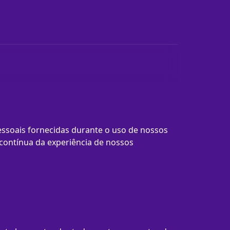
essoais fornecidas durante o uso de nossos
 contínua da experiência de nossos