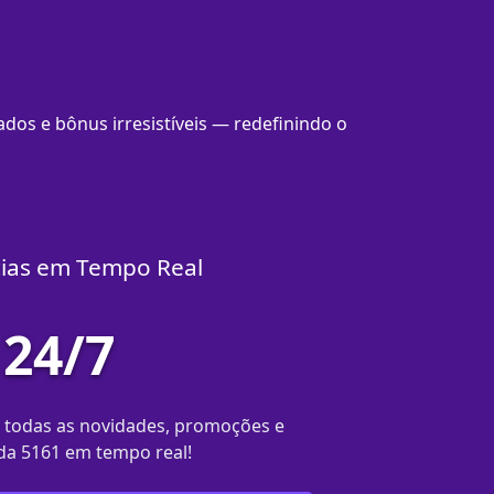
dos e bônus irresistíveis — redefinindo o
cias em Tempo Real
24/7
e todas as novidades, promoções e
da 5161 em tempo real!