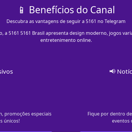
📱 Benefícios do Canal
Descubra as vantagens de seguir a 5161 no Telegram
 a 5161 5161 Brasil apresenta design moderno, jogos varia
entretenimento online.
sivos
📢 Notí
m, promoções especiais
Fique por dentro d
s únicos!
eventos 