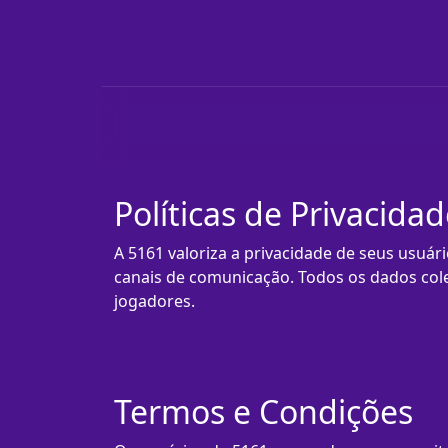
Políticas de Privacida
A 5161 valoriza a privacidade de seus usuá
canais de comunicação. Todos os dados cole
jogadores.
Termos e Condições