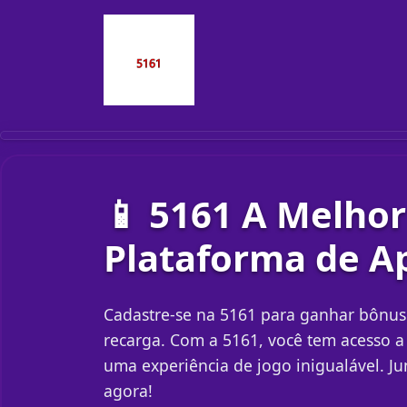
📱 5161 A Melhor
Plataforma de A
Cadastre-se na 5161 para ganhar bônus
recarga. Com a 5161, você tem acesso a
uma experiência de jogo inigualável. J
agora!