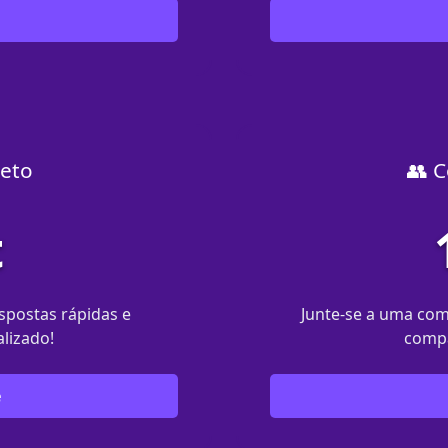
reto
👥 
t
espostas rápidas e
Junte-se a uma com
lizado!
compa
e