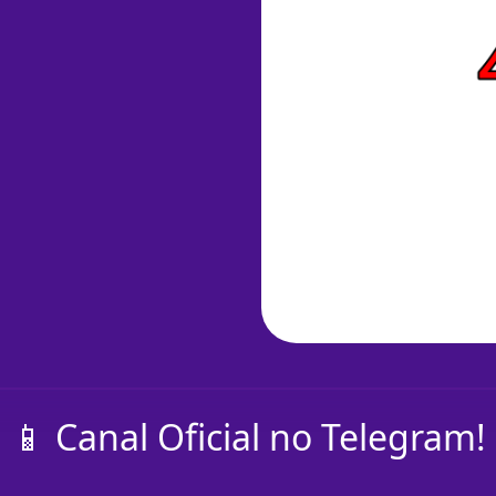
📱 Canal Oficial no Telegram!