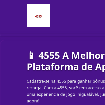
📱 4555 A Melhor
Plataforma de A
Cadastre-se na 4555 para ganhar bônus
recarga. Com a 4555, você tem acesso a
uma experiência de jogo inigualável. J
agora!