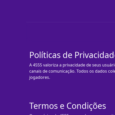
Políticas de Privacida
A 4555 valoriza a privacidade de seus usuá
canais de comunicação. Todos os dados cole
jogadores.
Termos e Condições