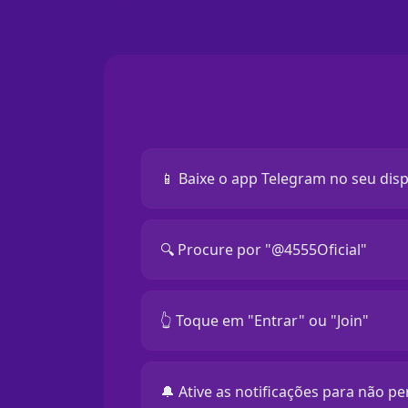
📱 Baixe o app Telegram no seu disp
🔍 Procure por "@4555Oficial"
👆 Toque em "Entrar" ou "Join"
🔔 Ative as notificações para não p