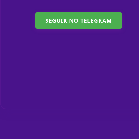
SEGUIR NO TELEGRAM