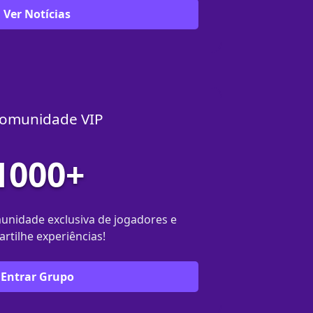
Ver Notícias
Comunidade VIP
1000+
unidade exclusiva de jogadores e
rtilhe experiências!
Entrar Grupo