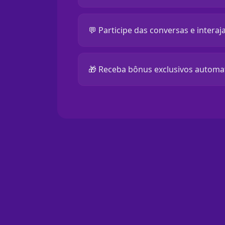
💬 Participe das conversas e interaj
🎁 Receba bônus exclusivos autom