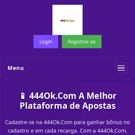
Login
Registrar-se
Menu
📱 444Ok.Com A Melhor
Plataforma de Apostas
Cadastre-se na 444Ok.Com para ganhar bônus no
cadastro e em cada recarga. Com a 444Ok.Com,