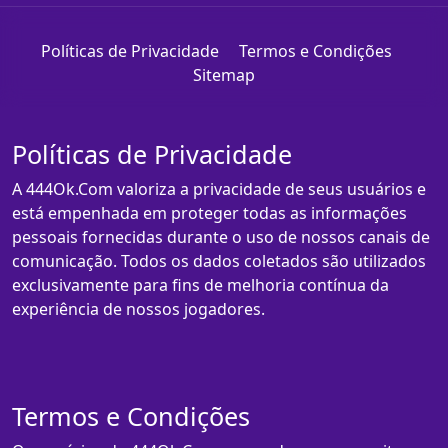
Políticas de Privacidade
Termos e Condições
Sitemap
Políticas de Privacidade
A 444Ok.Com valoriza a privacidade de seus usuários e
está empenhada em proteger todas as informações
pessoais fornecidas durante o uso de nossos canais de
comunicação. Todos os dados coletados são utilizados
exclusivamente para fins de melhoria contínua da
experiência de nossos jogadores.
Termos e Condições