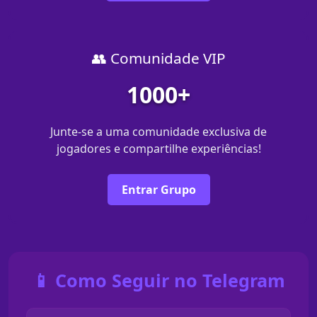
👥 Comunidade VIP
1000+
Junte-se a uma comunidade exclusiva de
jogadores e compartilhe experiências!
Entrar Grupo
📱 Como Seguir no Telegram