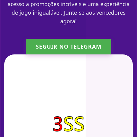
acesso a promoções incríveis e uma experiência
de jogo inigualável. Junte-se aos vencedores
agora!
SEGUIR NO TELEGRAM