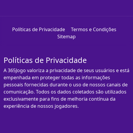
Políticas de Privacidade
Termos e Condições
Sitemap
Políticas de Privacidade
A 365Jogo valoriza a privacidade de seus usuários e está
empenhada em proteger todas as informações
pessoais fornecidas durante o uso de nossos canais de
comunicação. Todos os dados coletados são utilizados
exclusivamente para fins de melhoria contínua da
experiência de nossos jogadores.