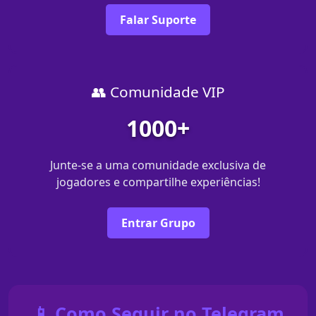
Falar Suporte
👥 Comunidade VIP
1000+
Junte-se a uma comunidade exclusiva de
jogadores e compartilhe experiências!
Entrar Grupo
📱 Como Seguir no Telegram