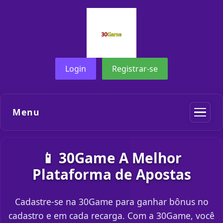
Login
Registrar-se
Menu
📱 30Game A Melhor
Plataforma de Apostas
Cadastre-se na 30Game para ganhar bônus no
cadastro e em cada recarga. Com a 30Game, você