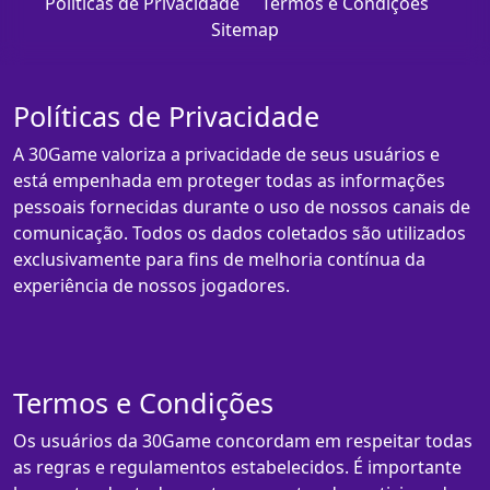
Políticas de Privacidade
Termos e Condições
Sitemap
Políticas de Privacidade
A 30Game valoriza a privacidade de seus usuários e
está empenhada em proteger todas as informações
pessoais fornecidas durante o uso de nossos canais de
comunicação. Todos os dados coletados são utilizados
exclusivamente para fins de melhoria contínua da
experiência de nossos jogadores.
Termos e Condições
Os usuários da 30Game concordam em respeitar todas
as regras e regulamentos estabelecidos. É importante