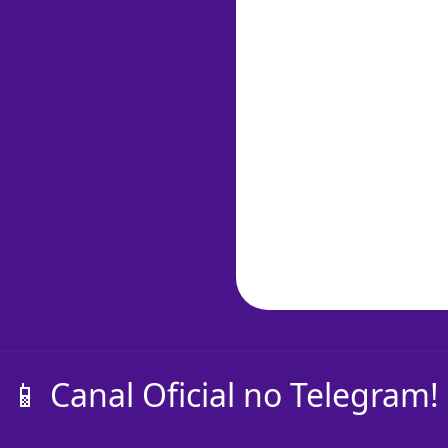
📱 Canal Oficial no Telegram!