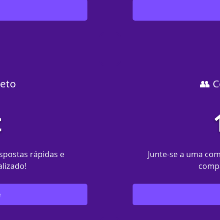
reto
👥 
t
espostas rápidas e
Junte-se a uma com
lizado!
compa
e