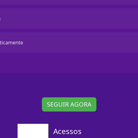
a
aticamente
SEGUIR AGORA
Acessos