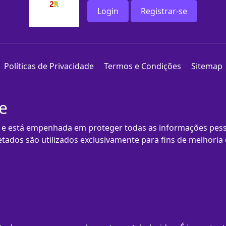
Login
Registrar-se
Políticas de Privacidade
Termos e Condições
Sitemap
de
os e está empenhada em proteger todas as informações pes
tados são utilizados exclusivamente para fins de melhoria