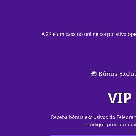
A 2R é um cassino online corporativo ope
🎁 Bônus Exclu
VIP
Receba bônus exclusivos do Telegra
e códigos promocionai