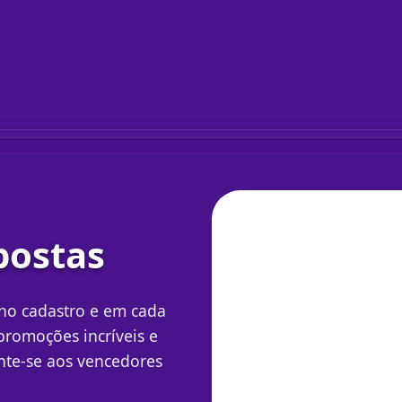
postas
no cadastro e em cada
promoções incríveis e
unte-se aos vencedores