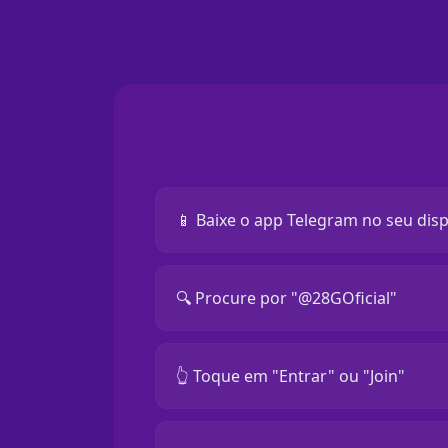
📱 Baixe o app Telegram no seu disp
🔍 Procure por "@28GOficial"
👆 Toque em "Entrar" ou "Join"