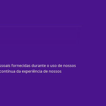
ssoais fornecidas durante o uso de nossos
 contínua da experiência de nossos