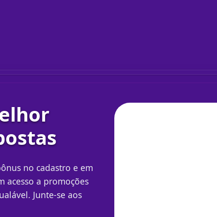
elhor
postas
bônus no cadastro e em
em acesso a promoções
ualável. Junte-se aos