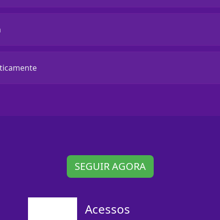
a
aticamente
SEGUIR AGORA
Acessos