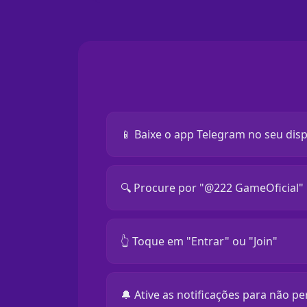
📱 Baixe o app Telegram no seu disp
🔍 Procure por "@222 GameOficial"
👆 Toque em "Entrar" ou "Join"
🔔 Ative as notificações para não p