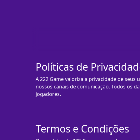
Políticas de Privacida
A 222 Game valoriza a privacidade de seus
nossos canais de comunicação. Todos os dad
jogadores.
Termos e Condições