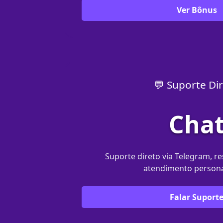
Ver Bônus
💬 Suporte Di
Cha
Suporte direto via Telegram, r
atendimento persona
Falar Suport