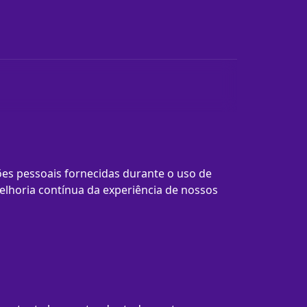
es pessoais fornecidas durante o uso de
elhoria contínua da experiência de nossos