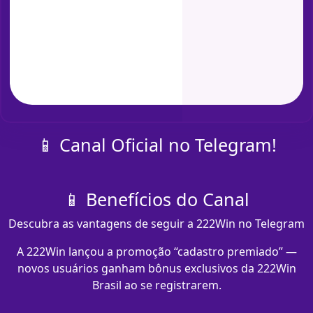
📱 Canal Oficial no Telegram!
📱 Benefícios do Canal
Descubra as vantagens de seguir a 222Win no Telegram
A 222Win lançou a promoção “cadastro premiado” —
novos usuários ganham bônus exclusivos da 222Win
Brasil ao se registrarem.