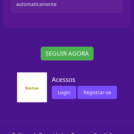
automaticamente
SEGUIR AGORA
Acessos
Login
Registrar-se