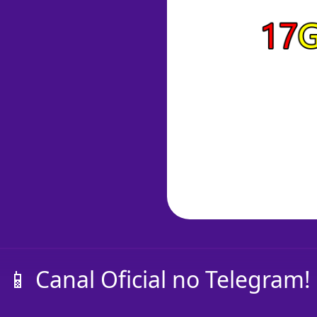
📱 Canal Oficial no Telegram!