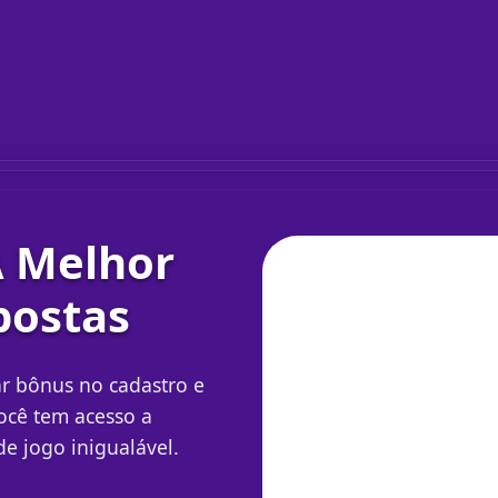
A Melhor
postas
r bônus no cadastro e
ocê tem acesso a
e jogo inigualável.