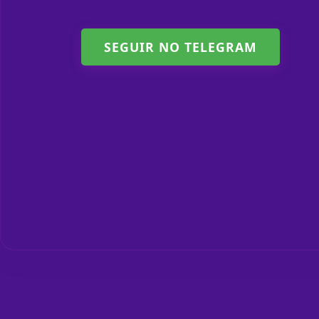
SEGUIR NO TELEGRAM