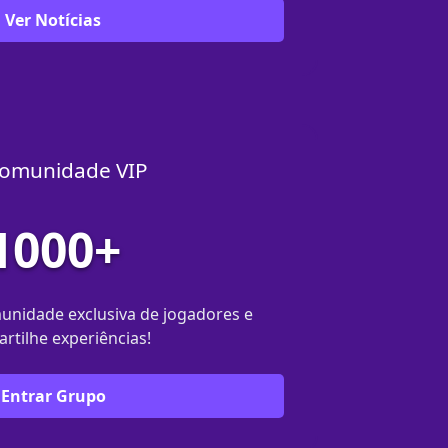
Ver Notícias
Comunidade VIP
1000+
unidade exclusiva de jogadores e
rtilhe experiências!
Entrar Grupo