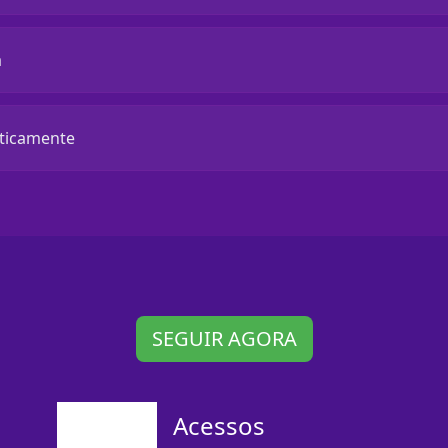
a
aticamente
SEGUIR AGORA
Acessos