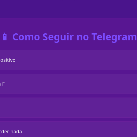
📱 Como Seguir no Telegram
ositivo
l"
erder nada