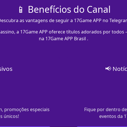
📱 Benefícios do Canal
escubra as vantagens de seguir a 17Game APP no Telegr
assino, a 17Game APP oferece títulos adorados por todos —
na 17Game APP Brasil .
sivos
📢 Notí
m, promoções especiais
Fique por dentro d
s únicos!
eventos da 