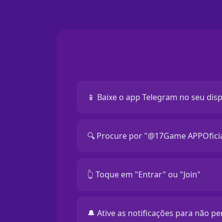
📱 Baixe o app Telegram no seu disp
🔍 Procure por "@17Game APPOficia
👆 Toque em "Entrar" ou "Join"
🔔 Ative as notificações para não p