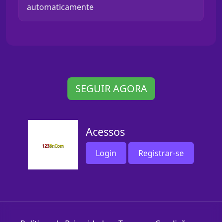
automaticamente
SEGUIR AGORA
Acessos
Login
Registrar-se