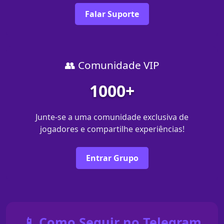
Falar Suporte
👥 Comunidade VIP
1000+
Junte-se a uma comunidade exclusiva de
jogadores e compartilhe experiências!
Entrar Grupo
📱 Como Seguir no Telegram