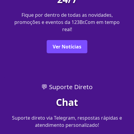
Fique por dentro de todas as novidades,
promoções e eventos da 123Br.Com em tempo
real!
Ver Notícias
💬 Suporte Direto
Chat
Suporte direto via Telegram, respostas rápidas e
atendimento personalizado!