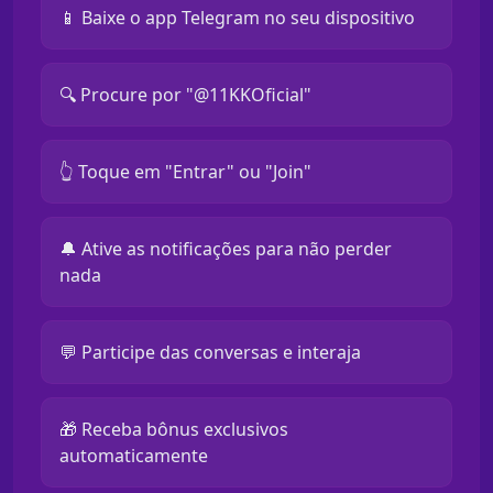
📱 Baixe o app Telegram no seu dispositivo
🔍 Procure por "@11KKOficial"
👆 Toque em "Entrar" ou "Join"
🔔 Ative as notificações para não perder
nada
💬 Participe das conversas e interaja
🎁 Receba bônus exclusivos
automaticamente