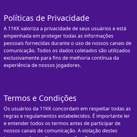
Políticas de Privacidade
A 11KK valoriza a privacidade de seus usuários e está
empenhada em proteger todas as informações
pessoais fornecidas durante o uso de nossos canais de
comunicação. Todos os dados coletados são utilizados
exclusivamente para fins de melhoria contínua da
experiência de nossos jogadores.
Termos e Condições
Os usuários da 11KK concordam em respeitar todas as
regras e regulamentos estabelecidos. É importante ler
e entender todos os termos antes de participar de
nossos canais de comunicação. A violação destes