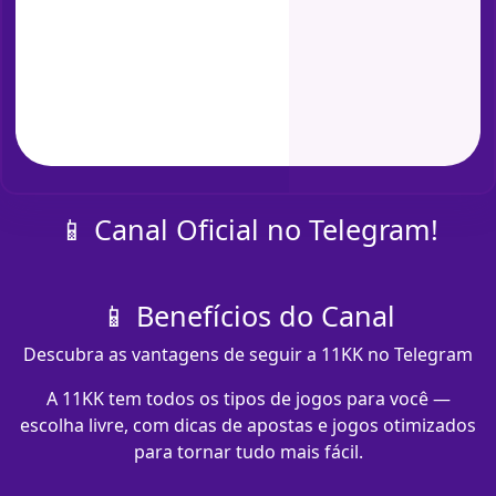
📱 Canal Oficial no Telegram!
📱 Benefícios do Canal
Descubra as vantagens de seguir a 11KK no Telegram
A 11KK tem todos os tipos de jogos para você —
escolha livre, com dicas de apostas e jogos otimizados
para tornar tudo mais fácil.