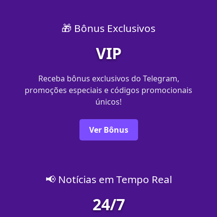
🎁 Bônus Exclusivos
VIP
Receba bônus exclusivos do Telegram,
promoções especiais e códigos promocionais
únicos!
Ver Bônus
📢 Notícias em Tempo Real
24/7