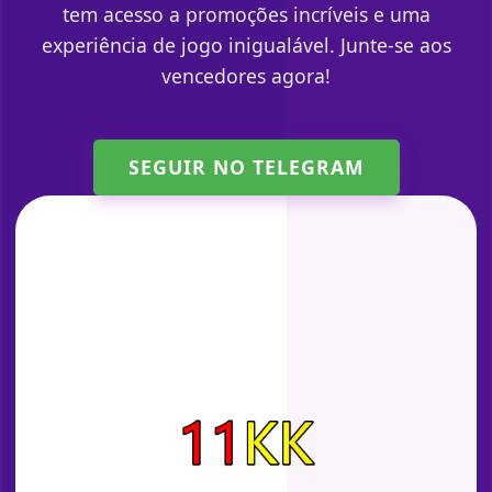
tem acesso a promoções incríveis e uma
experiência de jogo inigualável. Junte-se aos
vencedores agora!
SEGUIR NO TELEGRAM