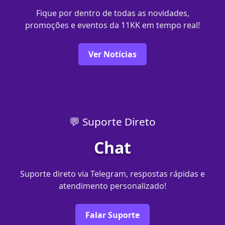
Fique por dentro de todas as novidades,
promoções e eventos da 11KK em tempo real!
Ver Notícias
💬 Suporte Direto
Chat
Suporte direto via Telegram, respostas rápidas e
atendimento personalizado!
Falar Suporte