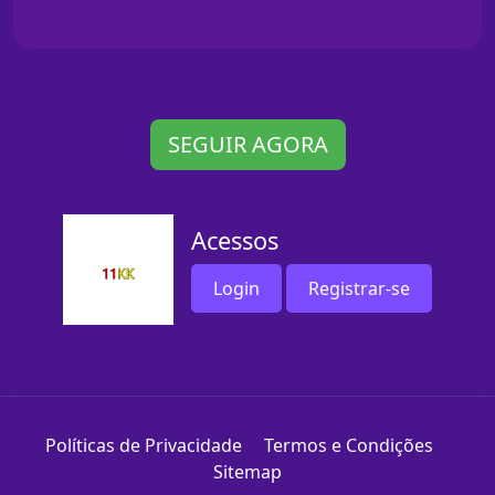
SEGUIR AGORA
Acessos
Login
Registrar-se
Políticas de Privacidade
Termos e Condições
Sitemap