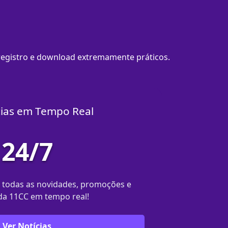
 registro e download extremamente práticos.
cias em Tempo Real
24/7
e todas as novidades, promoções e
da 11CC em tempo real!
Ver Notícias