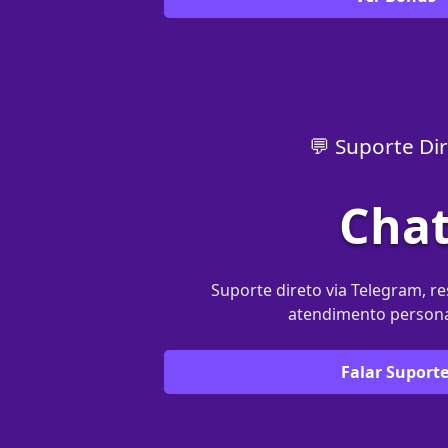
💬 Suporte Di
Cha
Suporte direto via Telegram, r
atendimento persona
Falar Suport