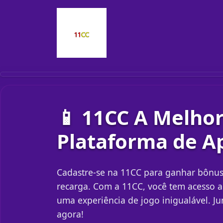
📱 11CC A Melho
Plataforma de A
Cadastre-se na 11CC para ganhar bônus
recarga. Com a 11CC, você tem acesso a
uma experiência de jogo inigualável. J
agora!