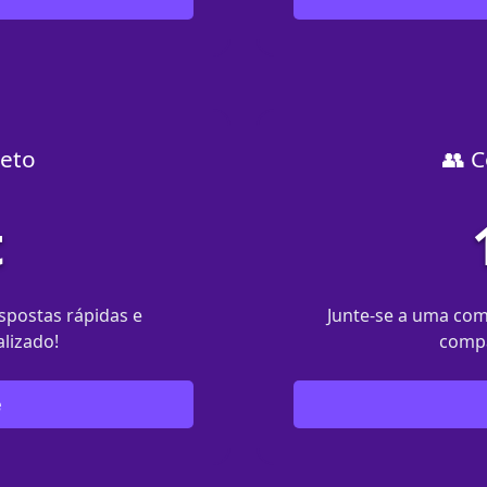
reto
👥 
t
espostas rápidas e
Junte-se a uma com
lizado!
compa
e