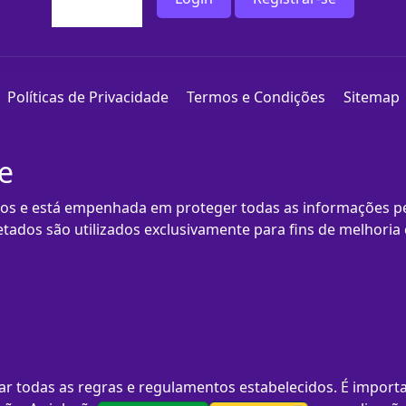
Políticas de Privacidade
Termos e Condições
Sitemap
de
rios e está empenhada em proteger todas as informações p
tados são utilizados exclusivamente para fins de melhoria
 todas as regras e regulamentos estabelecidos. É importa