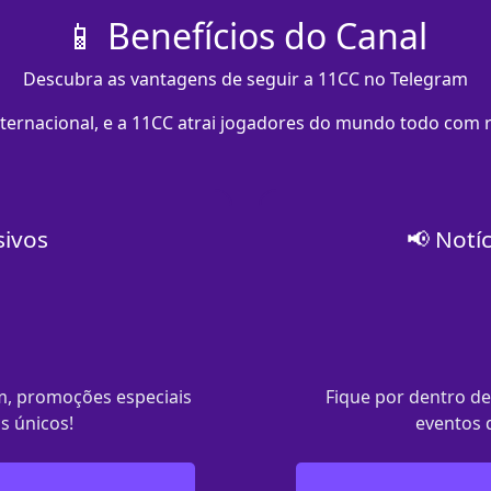
📱 Benefícios do Canal
Descubra as vantagens de seguir a 11CC no Telegram
nternacional, e a 11CC atrai jogadores do mundo todo com
sivos
📢 Notí
m, promoções especiais
Fique por dentro d
s únicos!
eventos 