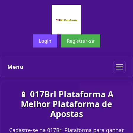
Login
Registrar-se
Menu
📱 017Brl Plataforma A
Melhor Plataforma de
Apostas
Cadastre-se na 017Brl Plataforma para ganhar