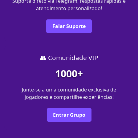
Suporte direto via Telegram, respostas rápidas e
atendimento personalizado!
Falar Suporte
👥 Comunidade VIP
1000+
Junte-se a uma comunidade exclusiva de
jogadores e compartilhe experiências!
Entrar Grupo