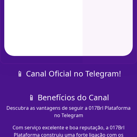
📱 Canal Oficial no Telegram!
📱 Benefícios do Canal
Descubra as vantagens de seguir a 017Brl Plataforma
no Telegram
Com serviço excelente e boa reputação, a 017Brl
Plataforma construiu uma forte ligação com os